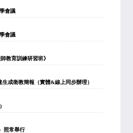
科學會議
科學會議
案管理師教育訓練研習班》
 快速生成衛教簡報（實體&線上同步辦理）
)
上）照常舉行