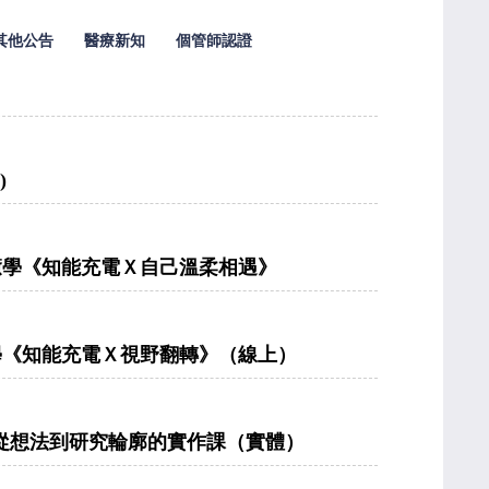
其他公告
醫療新知
個管師認證
)
夏療癒學《知能充電Ｘ自己溫柔相遇》
療癒學《知能充電Ｘ視野翻轉》（線上）
從想法到研究輪廓的實作課（實體）