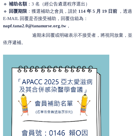
🔹
補助名額
：3 名（經公告遴選程序選出）
🔹
回覆期限
：獲選補助之會員，請於
114 年 5 月 19 日前
，透過
E-MAIL 回覆是否接受補助，
回覆信箱為：
napf.tana2.0@tananurse.org.tw
，
逾期未回覆或明確表示不接受者，將視同放棄，並
依序遞補。