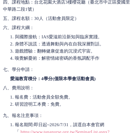
四、課程地點：台北花園大酒店3樓櫻花廳（臺北市中正區愛國里
中華路二段1號）
五、課程名額：30人（活動會員限定）
六、課程大綱：
與國際接軌：IAS愛滋前沿新知與臨床實踐。
身體不說謊：透過舞動與內在自我深層對話。
遊戲體驗：翻轉健康促進的沉浸式宇宙。
嗅覺解憂術：解密情緒密碼的香氛調配手作
七、學分申請：
愛滋教育積分：4
學分(
僅限本學會活動會員)
八、費用說明：
報名費：活動會員全額免費。
研習證明工本費：免費。
九、報名注意事項：
報名期間:即日起~2026/7/31，請逕自本會官網
「
https://www.tananurse.org.tw/SeminarList.aspx?