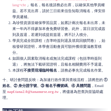
lang=cht
」報名，報名後請務必出席，以確保其他學員權
益。若不克出席，請於三日前來信告知取消報名，俾安排
學員遞補。
為珍惜資源並確保學習品質，如累計兩次報名未出席，未
來一年內不得參加本會免費研習會。此外，當日須完成簽
到及簽退，若遲到或提前簽退，將不計入積分。
學員完成全部課程（含準時簽到退及填寫回饋問卷），始
核發研習證明，本學會活動會員可額外獲得愛滋教育積
分。
如因個人因素取消報名或無法完成課程（包括準時簽到
退），將無法下載研習證明，且報名相關費用不予退還。
本課程
不接受現場臨時報名
，請務必事先完成報名作業。
十、研討會問題反映：為加速行政作業與查核流程，請將您的
①
姓名、②
身分證字號、③
報名手機號碼、④
具體問題
，Email
至
napf.tana2.0@tananurse.org.tw
，將儘速為您查詢並協助處
理。