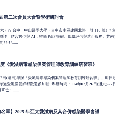
六屆第二次會員大會暨學術研討會
月 21 日（六）?? 台中｜中山醫學大學（台中市南區建國北路一段 110 
護｜結合數位與 AI，推動 PrEP 提醒、風險評估與遠距服務。
U......
4年度《愛滋病毒感染個案管理師教育訓練研習班》
週六)-27日(週日)舉辦「愛滋病毒感染個案管理師教育訓練研習班」。
過愛滋個管師都歡迎參加喔!!舉辦時間：114年07月26日(週六)-
位：......
5補助名單】2025 年亞太愛滋病及其合併感染醫學會議