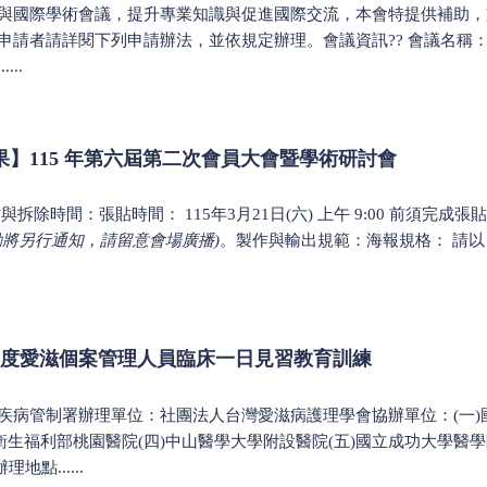
國際學術會議，提升專業知識與促進國際交流，本會特提供補助，支持會
請者請詳閱下列申請辦法，並依規定辦理。會議資訊?? 會議名稱：AIDS 2026, th
...
】115 年第六屆第二次會員大會暨學術研討會
除時間：張貼時間： 115年3月21日(六) 上午 9:00 前須完成張貼。拆
將另行通知，請留意會場廣播)
。製作與輸出規範：海報規格： 請以 A0 格
5年度愛滋個案管理人員臨床一日見習教育訓練
疾病管制署辦理單位：社團法人台灣愛滋病護理學會協辦單位：(一)
衛生福利部桃園醫院(四)中山醫學大學附設醫院(五)國立成功大學醫學院
地點......