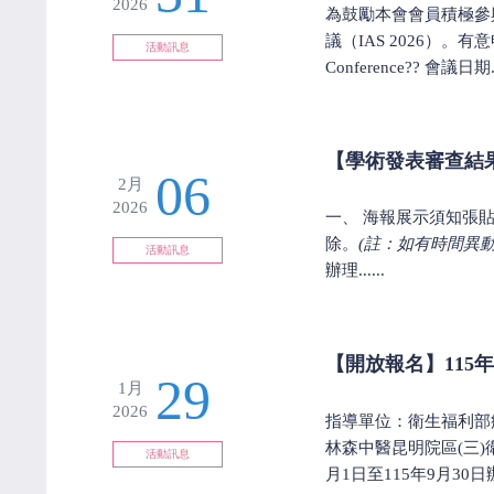
2026
為鼓勵本會會員積極參與
議（IAS 2026）。有意申
活動訊息
Conference?? 會議日期...
【學術發表審查結果
06
2月
2026
一、 海報展示須知張貼與拆
除。
(
註：如有時間異動
活動訊息
辦理......
【開放報名】11
29
1月
2026
指導單位：衛生福利部
林森中醫昆明院區(三)
活動訊息
月1日至115年9月30日辦理