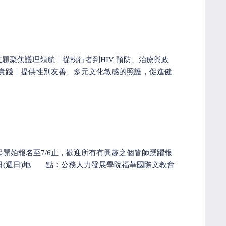
號）? 主題聚焦護理領航｜從執行者到HIV 預防、治療與政
共融實踐｜提供性別友善、多元文化敏感的照護，促進健
即日起開始報名至7/6止，歡迎所有有興趣之個管師踴躍報
27日(週日)地 點：公務人力發展學院福華國際文教會