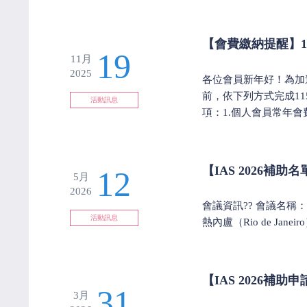
【會費繳納提醒】1
19
11月
2025
各位會員新年好！為加速
前，依下列方式完成1
活動訊息
項：1.個人會員常年會費：1,
【IAS 2026補
12
5月
2026
會議資訊?? 會議名稱：AIDS 
活動訊息
熱內盧（Rio de Jan
【IAS 2026補
31
3月