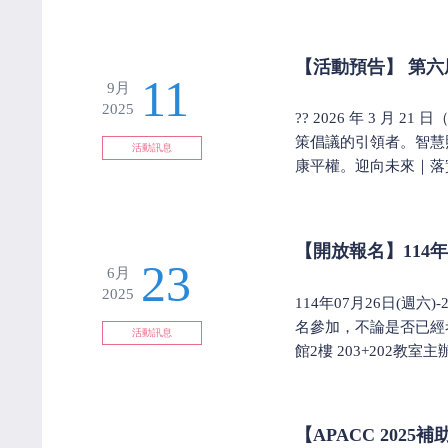
【活動預告】 第
11
9月
2025
?? 2026 年 3 
策倡議的引領者。智慧照
活動訊息
康平權。迎向未來｜落實 U=
【開放報名】11
23
6月
2025
114年07月26日(
名參加，不論是否已經考
活動訊息
館2樓 203+202教室主辦單
【APACC 202