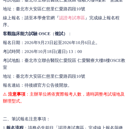
地址：臺北市大安區仁慈里仁愛路四段10號
線上報名：請至本學會官網『
認證考試專區
』完成線上報名程
序。
客觀臨床能力試驗 OSCE
（
複試）
：
報名日期：2026年9月23日起至2026年10月6日止。
考試時間：2026年10月18日(週日) 13：00
考試地點：臺北市立聯合醫院仁愛院區 仁愛醫療大樓8樓OSCE教
室
地址：臺北市大安區仁慈里仁愛路四段10號
報名連結：待後續官方公告後開放。
⚠️
注意事項
：主辦單位將依實際報考人數，適時調整考試場地及
辦理型式。
二、筆試報名注意事項：
1.
報名流程
：請務必先前往「認證考試專區」完成線上報名與繳