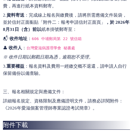
費，再進行紙本資料郵寄。
2.
資料寄送
：完成線上報名與繳費後，請將所需應備文件裝袋，
並於信封正面黏貼「附件二：報考申請信封正面頁」
，於 2026年
8月31日（含）前以
紙本掛號郵寄至：
📬
收件地址
：
606 中埔郵局第 22 號信箱
👤
收件人
：
台灣愛滋病護理學會 秘書處
※ 收件日期以郵戳日期為憑，逾期恕不受理。
3.
重要權益
：報名資料及費用一經繳交概不退還，請申請人自行
保留備份以備查驗。
三、報名相關規定與應備文件：
詳細報名規定、資格限制及應備證明文件，請務必詳閱附件：
《2026年愛滋個案管理師專業認證考試簡章》。
附件下載