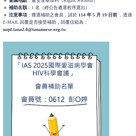
🔹
會議地點
：盧安達基加利（Kigali, Rwanda）
🔹
補助名額
：1 名（經公告遴選程序選出）
🔹
注意事項
：獲選補助之會員，請於
114 年 5 月 19 日前
，透過
E-MAIL 回覆是否接受補助，
回覆信箱為：
napf.tana2.0@tananurse.org.tw