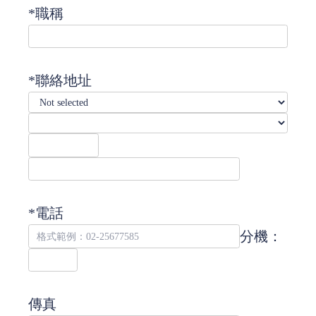
*職稱
*聯絡地址
*
電話
分機：
傳真