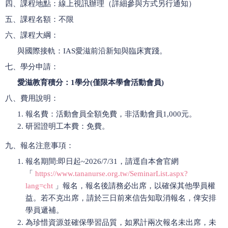
四、課程地點：線上視訊辦理（詳細參與方式另行通知）
五、課程名額：不限
六、課程大綱：
與國際接軌：IAS愛滋前沿新知與臨床實踐。
七、學分申請：
愛滋教育積分：1學分(僅限本學會活動會員)
八、費用說明：
報名費：活動會員全額免費，非活動會員1,000元。
研習證明工本費：免費。
九、報名注意事項：
報名期間:即日起~2026/7/31，請逕自本會官網
「
https://www.tananurse.org.tw/SeminarList.aspx?
lang=cht
」報名，報名後請務必出席，以確保其他學員權
益。若不克出席，請於三日前來信告知取消報名，俾安排
學員遞補。
為珍惜資源並確保學習品質，如累計兩次報名未出席，未