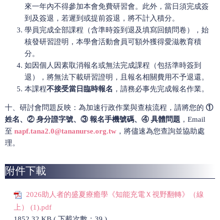
來一年內不得參加本會免費研習會。此外，當日須完成簽
到及簽退，若遲到或提前簽退，將不計入積分。
學員完成全部課程（含準時簽到退及填寫回饋問卷），始
核發研習證明，本學會活動會員可額外獲得愛滋教育積
分。
如因個人因素取消報名或無法完成課程（包括準時簽到
退），將無法下載研習證明，且報名相關費用不予退還。
本課程
不接受當日臨時報名
，請務必事先完成報名作業。
十、研討會問題反映：為加速行政作業與查核流程，請將您的
①
姓名、② 身分證字號、③ 報名手機號碼、④ 具體問題
，Email
至
napf.tana2.0@tananurse.org.tw
，將儘速為您查詢並協助處
理。
附件下載
2026助人者的盛夏療癒學《知能充電Ｘ視野翻轉》（線
上） (1).pdf
1852.32 KB ( 下載次數：39 )