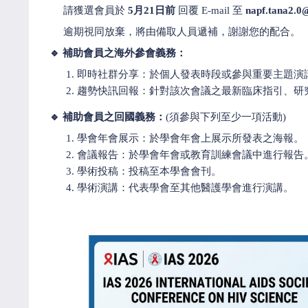
請獲選會員於
5月21日前
回覆 E-mail 至
napf.tana2.0
逾期視同放棄，將由備取人員遞補，謝謝您的配合。
🔹 補助會員之海外參會義務
：
即時社群分享：於個人發表時段或參與重要主題演講
趨勢快訊回報：針對該次會議之最新臨床指引、研
🔹 補助會員之回國義務
：
(須參與下列至少一項活動)
學會年會展示：於學會年會上展示所發表之海報。
會議報告：於學會年會或教育訓練會議中進行報告
學術投稿：投稿至本學會會刊。
學術演講：代表學會至其他醫護學會進行演講。