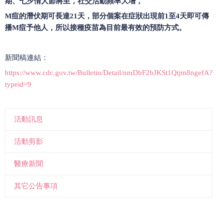
期、七夕情人節將至，社交活動頻率大增
，
M
痘的潛伏期可長達
21
天，部分個案在症狀出現前
1
至
4
天即可傳
播
M
痘予他人，所以接種疫苗為目前最有效的預防方式。
新聞稿連結：
https://www.cdc.gov.tw/Bulletin/Detail/nmDbF2bJKSt1Qtjm8ngefA?
typeid=9
活動訊息
活動剪影
醫療新聞
其它公告事項