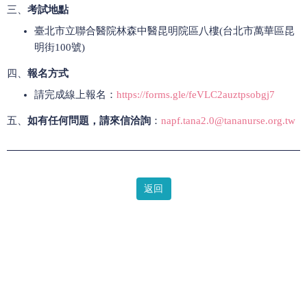
三、
考試地點
臺北市立聯合醫院林森中醫昆明院區八樓(台北市萬華區昆
明街100號)
四、
報名方式
請完成線上報名：
https://forms.gle/feVLC2auztpsobgj7
五、
如有任何問題，請來信洽詢
：
napf.tana2.0@tananurse.org.tw
返回