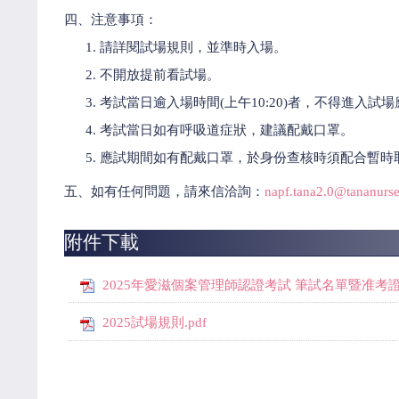
四、注意事項：
請詳閱試場規則，並準時入場。
不開放提前看試場。
考試當日逾入場時間(上午10:20)者，不得進入試
考試當日如有呼吸道症狀，建議配戴口罩。
應試期間如有配戴口罩，於身份查核時須配合暫時
五、如有任何問題，請來信洽詢：
napf.tana2.0@tananurse
附件下載
2025年愛滋個案管理師認證考試 筆試名單暨准考證號
2025試場規則.pdf